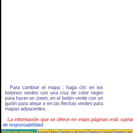
Para cambiar el mapa : haga clic en los
botones verdes con una cruz de color negro
para hacer un zoom, en el botón verde con un
guión para alejar o en las flechas verdes para
mapas adyacentes.
La información que se ofrece en estas páginas está sujet
de responsabilidad
Predicción Marítima :
Europa
África
América del Norte
América Central
América del