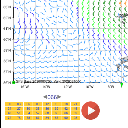
066
00
03
06
09
12
15
18
21
24
27
30
33
36
39
42
45
48
51
54
57
60
63
66
69
72
75
78
81
84
87
90
93