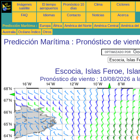
Imágenes
El tiempo
Pronóstico 10
Clima
Ciclones
satélite
aeropuertos
días
FAQ
Idiomas
Contacto
Noticias
Acerca
Predicción Marítima :
Europa
África
América del Norte
América Central
América del
Australia
Océano Índico
Otros
Predicción Marítima : Pronóstico de vient
Escocia, Islas Feroe, Isla
Pronóstico de viento : 10/08/2026 a 