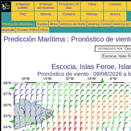
Imágenes
El tiempo
Pronóstico 10
Clima
Ciclones
satélite
aeropuertos
días
FAQ
Idiomas
Contacto
Noticias
Acerca
Predicción Marítima :
Europa
África
América del Norte
América Central
América del
Australia
Océano Índico
Otros
Predicción Marítima : Pronóstico de vient
Escocia, Islas Feroe, Isla
Pronóstico de viento : 09/08/2026 a 