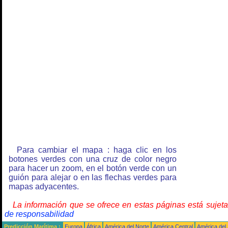
Para cambiar el mapa : haga clic en los
botones verdes con una cruz de color negro
para hacer un zoom, en el botón verde con un
guión para alejar o en las flechas verdes para
mapas adyacentes.
La información que se ofrece en estas páginas está sujet
de responsabilidad
Predicción Marítima :
Europa
África
América del Norte
América Central
América del