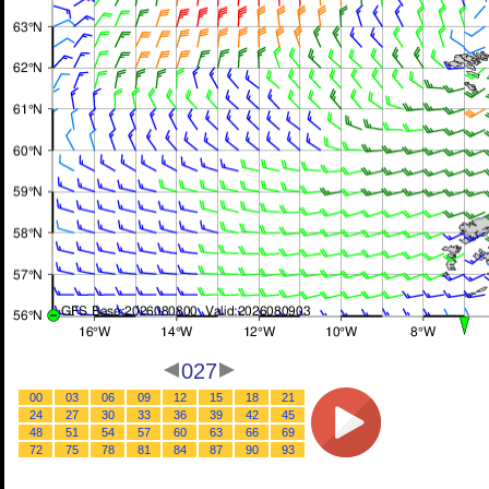
027
00
03
06
09
12
15
18
21
24
27
30
33
36
39
42
45
48
51
54
57
60
63
66
69
72
75
78
81
84
87
90
93