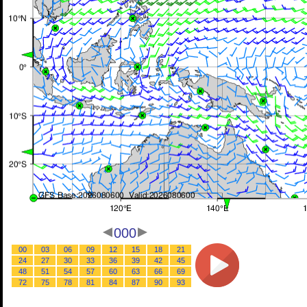
000
00
03
06
09
12
15
18
21
24
27
30
33
36
39
42
45
48
51
54
57
60
63
66
69
72
75
78
81
84
87
90
93