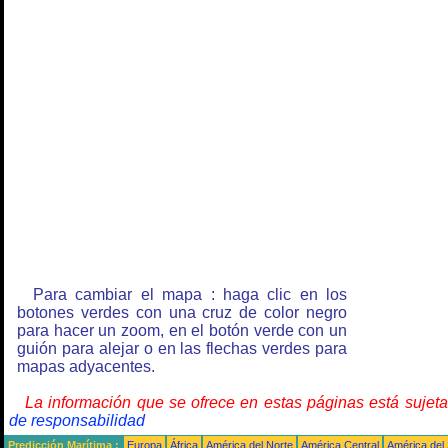
Para cambiar el mapa : haga clic en los
botones verdes con una cruz de color negro
para hacer un zoom, en el botón verde con un
guión para alejar o en las flechas verdes para
mapas adyacentes.
La información que se ofrece en estas páginas está sujet
de responsabilidad
Predicción Marítima :
Europa
África
América del Norte
América Central
América del