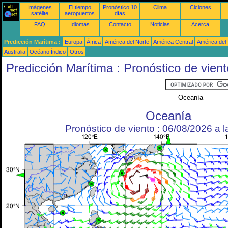
Imágenes
El tiempo
Pronóstico 10
Clima
Ciclones
satélite
aeropuertos
días
FAQ
Idiomas
Contacto
Noticias
Acerca
Predicción Marítima :
Europa
África
América del Norte
América Central
América del
Australia
Océano Índico
Otros
Predicción Marítima : Pronóstico de vient
Oceanía
Pronóstico de viento : 06/08/2026 a 