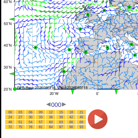
000
00
03
06
09
12
15
18
21
24
27
30
33
36
39
42
45
48
51
54
57
60
63
66
69
72
75
78
81
84
87
90
93