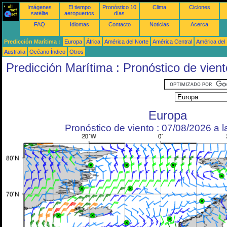
Imágenes
El tiempo
Pronóstico 10
Clima
Ciclones
satélite
aeropuertos
días
FAQ
Idiomas
Contacto
Noticias
Acerca
Predicción Marítima :
Europa
África
América del Norte
América Central
América del
Australia
Océano Índico
Otros
Predicción Marítima : Pronóstico de vient
Europa
Pronóstico de viento : 07/08/2026 a 