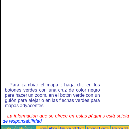
Para cambiar el mapa : haga clic en los
botones verdes con una cruz de color negro
para hacer un zoom, en el botón verde con un
guión para alejar o en las flechas verdes para
mapas adyacentes.
La información que se ofrece en estas páginas está sujet
de responsabilidad
Predicción Marítima :
Europa
África
América del Norte
América Central
América del