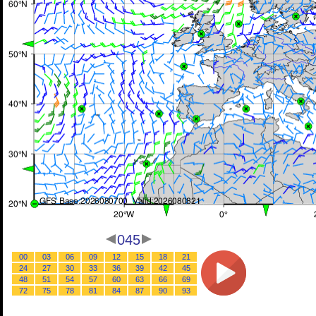
045
00
03
06
09
12
15
18
21
24
27
30
33
36
39
42
45
48
51
54
57
60
63
66
69
72
75
78
81
84
87
90
93