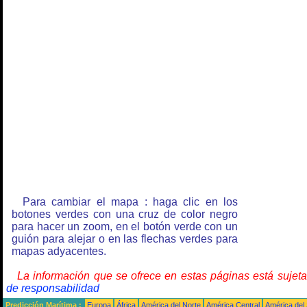
Para cambiar el mapa : haga clic en los
botones verdes con una cruz de color negro
para hacer un zoom, en el botón verde con un
guión para alejar o en las flechas verdes para
mapas adyacentes.
La información que se ofrece en estas páginas está sujet
de responsabilidad
Predicción Marítima :
Europa
África
América del Norte
América Central
América del