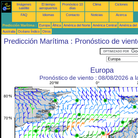
Imágenes
El tiempo
Pronóstico 10
Clima
Ciclones
satélite
aeropuertos
días
FAQ
Idiomas
Contacto
Noticias
Acerca
Predicción Marítima :
Europa
África
América del Norte
América Central
América del
Australia
Océano Índico
Otros
Predicción Marítima : Pronóstico de vient
Europa
Pronóstico de viento : 08/08/2026 a 