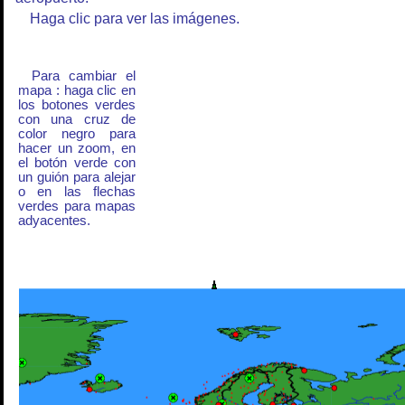
Haga clic para ver las imágenes.
Para cambiar el
mapa : haga clic en
los botones verdes
con una cruz de
color negro para
hacer un zoom, en
el botón verde con
un guión para alejar
o en las flechas
verdes para mapas
adyacentes.