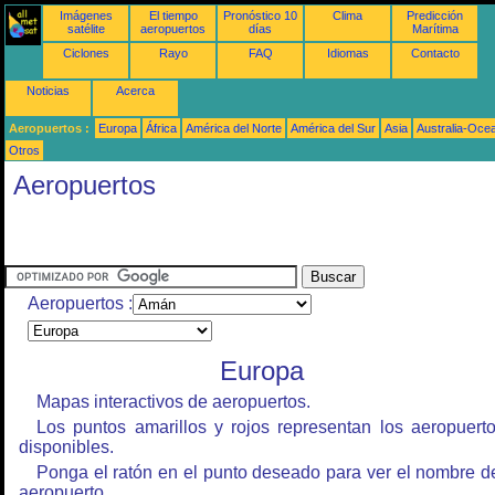
Imágenes
El tiempo
Pronóstico 10
Clima
Predicción
satélite
aeropuertos
días
Marítima
Ciclones
Rayo
FAQ
Idiomas
Contacto
Noticias
Acerca
Aeropuertos :
Europa
África
América del Norte
América del Sur
Asia
Australia-Oce
Otros
Aeropuertos
Aeropuertos :
Europa
Mapas interactivos de aeropuertos.
Los puntos amarillos y rojos representan los aeropuert
disponibles.
Ponga el ratón en el punto deseado para ver el nombre d
aeropuerto.