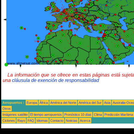
La información que se ofrece en estas páginas está sujet
una
cláusula de exención de responsabilidad
Aeropuertos :
Europa
África
América del Norte
América del Sur
Asia
Australia-Oce
Otros
Imágenes satélite
El tiempo aeropuertos
Pronóstico 10 días
Clima
Predicción Marítima
Ciclones
Rayo
FAQ
Idiomas
Contacto
Noticias
Acerca