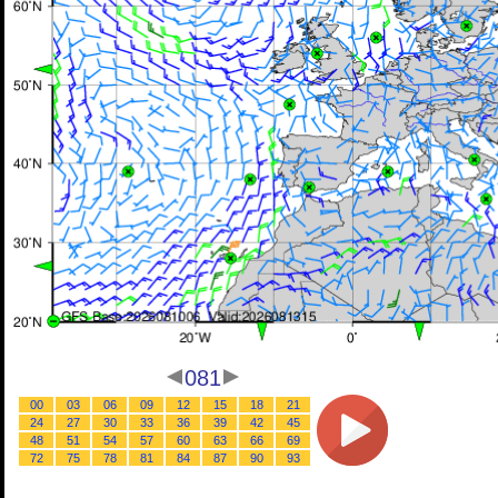
081
00
03
06
09
12
15
18
21
24
27
30
33
36
39
42
45
48
51
54
57
60
63
66
69
72
75
78
81
84
87
90
93