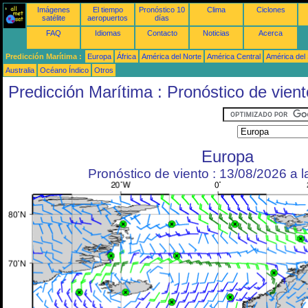
Imágenes
El tiempo
Pronóstico 10
Clima
Ciclones
satélite
aeropuertos
días
FAQ
Idiomas
Contacto
Noticias
Acerca
Predicción Marítima :
Europa
África
América del Norte
América Central
América del
Australia
Océano Índico
Otros
Predicción Marítima : Pronóstico de vient
Europa
Pronóstico de viento : 13/08/2026 a 