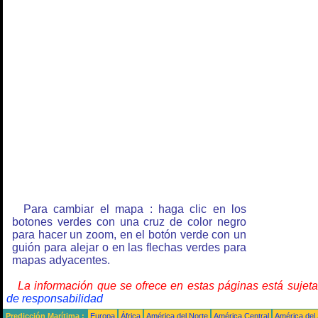
Para cambiar el mapa : haga clic en los
botones verdes con una cruz de color negro
para hacer un zoom, en el botón verde con un
guión para alejar o en las flechas verdes para
mapas adyacentes.
La información que se ofrece en estas páginas está sujet
de responsabilidad
Predicción Marítima :
Europa
África
América del Norte
América Central
América del