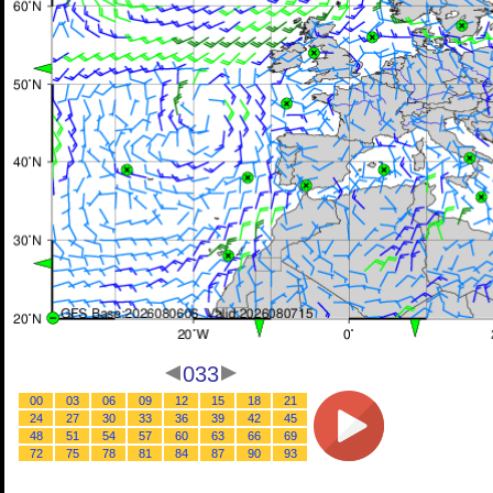
033
00
03
06
09
12
15
18
21
24
27
30
33
36
39
42
45
48
51
54
57
60
63
66
69
72
75
78
81
84
87
90
93