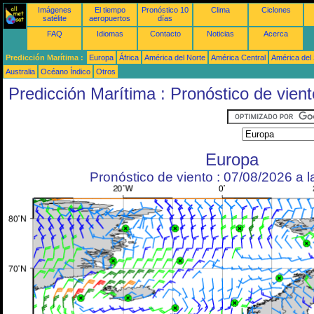
Imágenes
El tiempo
Pronóstico 10
Clima
Ciclones
satélite
aeropuertos
días
FAQ
Idiomas
Contacto
Noticias
Acerca
Predicción Marítima :
Europa
África
América del Norte
América Central
América del
Australia
Océano Índico
Otros
Predicción Marítima : Pronóstico de vient
Europa
Pronóstico de viento : 07/08/2026 a 