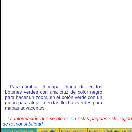
Para cambiar el mapa : haga clic en los
botones verdes con una cruz de color negro
para hacer un zoom, en el botón verde con un
guión para alejar o en las flechas verdes para
mapas adyacentes.
La información que se ofrece en estas páginas está sujet
de responsabilidad
Predicción Marítima :
Europa
África
América del Norte
América Central
América del