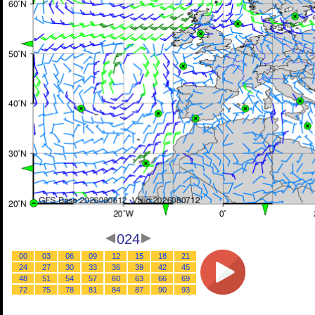
024
00
03
06
09
12
15
18
21
24
27
30
33
36
39
42
45
48
51
54
57
60
63
66
69
72
75
78
81
84
87
90
93