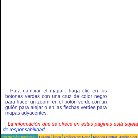
Para cambiar el mapa : haga clic en los
botones verdes con una cruz de color negro
para hacer un zoom, en el botón verde con un
guión para alejar o en las flechas verdes para
mapas adyacentes.
La información que se ofrece en estas páginas está sujet
de responsabilidad
Predicción Marítima :
Europa
África
América del Norte
América Central
América del