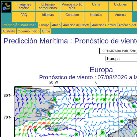
Imágenes
El tiempo
Pronóstico 10
Clima
Ciclones
satélite
aeropuertos
días
FAQ
Idiomas
Contacto
Noticias
Acerca
Predicción Marítima :
Europa
África
América del Norte
América Central
América del
Australia
Océano Índico
Otros
Predicción Marítima : Pronóstico de vient
Europa
Pronóstico de viento : 07/08/2026 a 