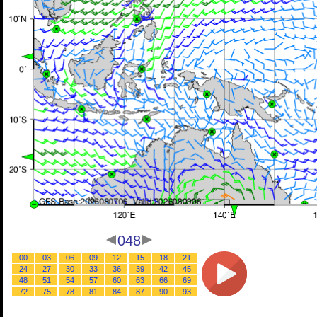
048
00
03
06
09
12
15
18
21
24
27
30
33
36
39
42
45
48
51
54
57
60
63
66
69
72
75
78
81
84
87
90
93