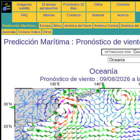
Imágenes
El tiempo
Pronóstico 10
Clima
Ciclones
satélite
aeropuertos
días
FAQ
Idiomas
Contacto
Noticias
Acerca
Predicción Marítima :
Europa
África
América del Norte
América Central
América del
Australia
Océano Índico
Otros
Predicción Marítima : Pronóstico de vient
Oceanía
Pronóstico de viento : 09/08/2026 a 