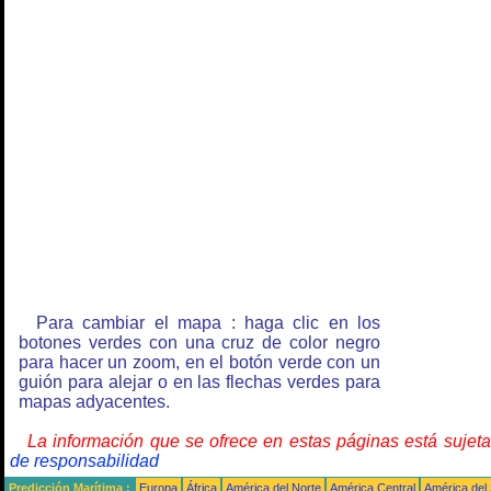
Para cambiar el mapa : haga clic en los
botones verdes con una cruz de color negro
para hacer un zoom, en el botón verde con un
guión para alejar o en las flechas verdes para
mapas adyacentes.
La información que se ofrece en estas páginas está sujet
de responsabilidad
Predicción Marítima :
Europa
África
América del Norte
América Central
América del