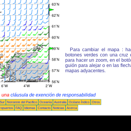
Para cambiar el mapa : ha
botones verdes con una cruz 
para hacer un zoom, en el bot
guión para alejar o en las flec
mapas adyacentes.
a una
cláusula de exención de responsabilidad
 Sur
Noroeste del Pacifico
Oceanía
Australia
Océano Índico
Otros
ropuertos
FAQ
Idiomas
Contacto
Noticias
Acerca