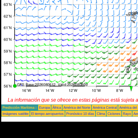
La información que se ofrece en estas páginas está sujeta 
Predicción Marítima :
Europa
África
América del Norte
América Central
América del
Imágenes satélite
El tiempo aeropuertos
Pronóstico 10 días
Clima
Ciclones
Rayo
Ae