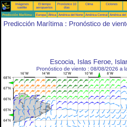
Imágenes
El tiempo
Pronóstico 10
Clima
Ciclones
satélite
aeropuertos
días
Predicción Marítima :
Europa
África
América del Norte
América Central
América del
Predicción Marítima : Pronóstico de vient
Escocia, Islas Feroe, Isla
Pronóstico de viento : 08/08/2026 a 