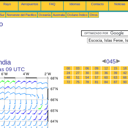
Rayo
Aeropuertos
FAQ
Idiomas
Contacto
Noticias
 Sur
Noroeste del Pacifico
Oceanía
Australia
Océano Índico
Otros
o
ndia
045
las 09 UTC
00
03
06
09
12
15
18
24
27
30
33
36
39
42
48
51
54
57
60
63
66
72
75
78
81
84
87
90