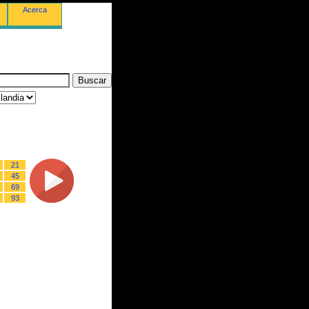
Acerca
21
45
69
93