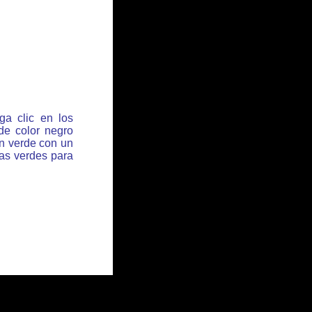
ga clic en los
de color negro
ón verde con un
has verdes para