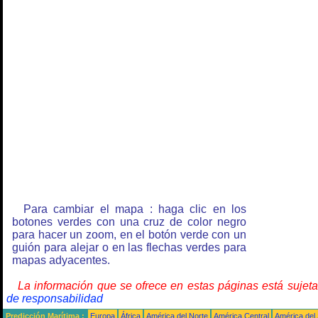
Para cambiar el mapa : haga clic en los
botones verdes con una cruz de color negro
para hacer un zoom, en el botón verde con un
guión para alejar o en las flechas verdes para
mapas adyacentes.
La información que se ofrece en estas páginas está sujet
de responsabilidad
Predicción Marítima :
Europa
África
América del Norte
América Central
América del