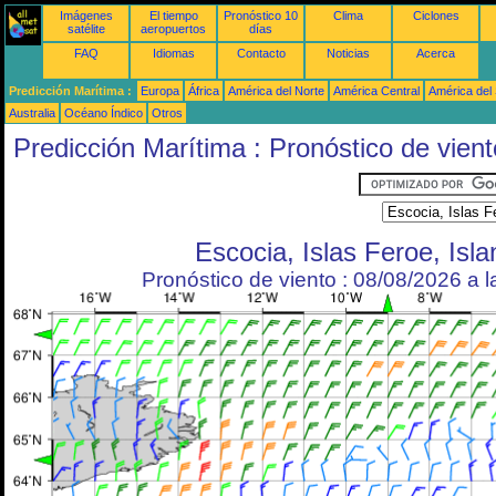
Imágenes
El tiempo
Pronóstico 10
Clima
Ciclones
satélite
aeropuertos
días
FAQ
Idiomas
Contacto
Noticias
Acerca
Predicción Marítima :
Europa
África
América del Norte
América Central
América del
Australia
Océano Índico
Otros
Predicción Marítima : Pronóstico de vient
Escocia, Islas Feroe, Isla
Pronóstico de viento : 08/08/2026 a 