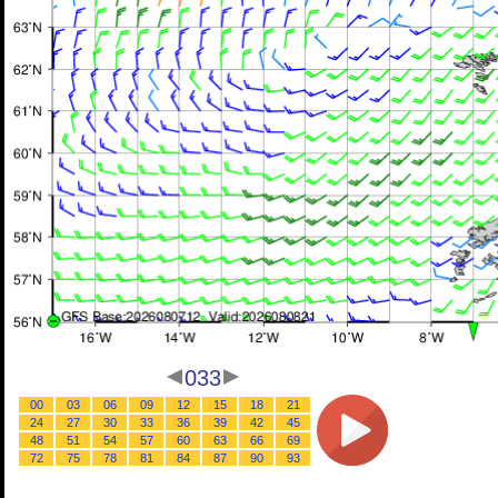
033
00
03
06
09
12
15
18
21
24
27
30
33
36
39
42
45
48
51
54
57
60
63
66
69
72
75
78
81
84
87
90
93