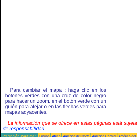
Para cambiar el mapa : haga clic en los
botones verdes con una cruz de color negro
para hacer un zoom, en el botón verde con un
guión para alejar o en las flechas verdes para
mapas adyacentes.
La información que se ofrece en estas páginas está sujet
de responsabilidad
Predicción Marítima :
Europa
África
América del Norte
América Central
América del