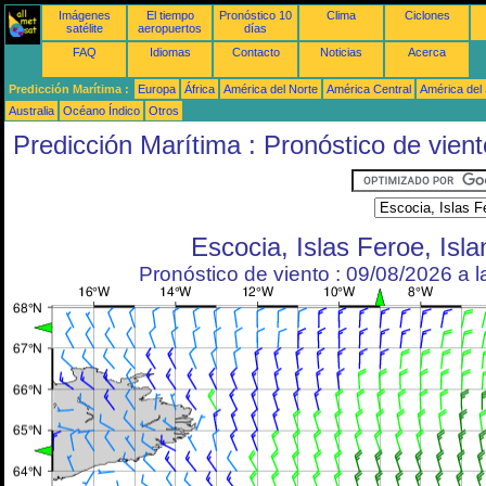
Imágenes
El tiempo
Pronóstico 10
Clima
Ciclones
satélite
aeropuertos
días
FAQ
Idiomas
Contacto
Noticias
Acerca
Predicción Marítima :
Europa
África
América del Norte
América Central
América del
Australia
Océano Índico
Otros
Predicción Marítima : Pronóstico de vient
Escocia, Islas Feroe, Isla
Pronóstico de viento : 09/08/2026 a 