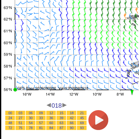
018
00
03
06
09
12
15
18
21
24
27
30
33
36
39
42
45
48
51
54
57
60
63
66
69
72
75
78
81
84
87
90
93