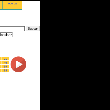
Acerca
21
45
69
93