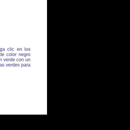
ga clic en los
de color negro
ón verde con un
has verdes para