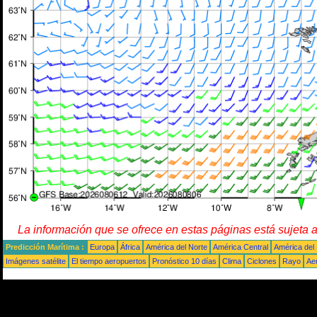
La información que se ofrece en estas páginas está sujeta 
Predicción Marítima :
Europa
África
América del Norte
América Central
América del
Imágenes satélite
El tiempo aeropuertos
Pronóstico 10 días
Clima
Ciclones
Rayo
Ae