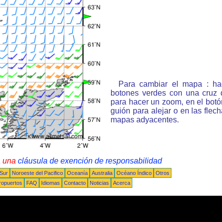
Para cambiar el mapa : ha
botones verdes con una cruz 
para hacer un zoom, en el bot
guión para alejar o en las flec
mapas adyacentes.
a una
cláusula de exención de responsabilidad
 Sur
Noroeste del Pacifico
Oceanía
Australia
Océano Índico
Otros
ropuertos
FAQ
Idiomas
Contacto
Noticias
Acerca