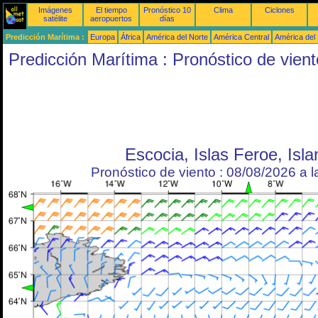
Imágenes
El tiempo
Pronóstico 10
Clima
Ciclones
satélite
aeropuertos
días
Predicción Marítima :
Europa
África
América del Norte
América Central
América del
Predicción Marítima : Pronóstico de vient
Escocia, Islas Feroe, Isla
Pronóstico de viento : 08/08/2026 a 