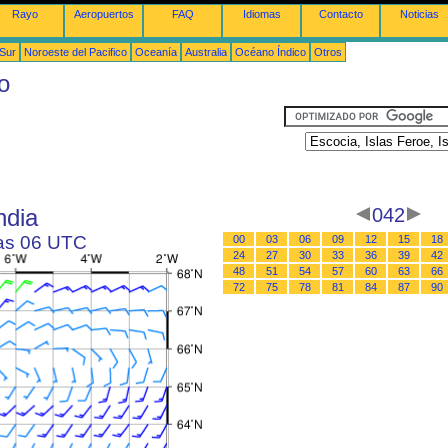
Rayo
Aeropuertos
FAQ
Idiomas
Contacto
Noticias
 Sur
Noroeste del Pacifico
Oceanía
Australia
Océano Índico
Otros
o
ndia
042
las 06 UTC
00
03
06
09
12
15
18
24
27
30
33
36
39
42
48
51
54
57
60
63
66
72
75
78
81
84
87
90