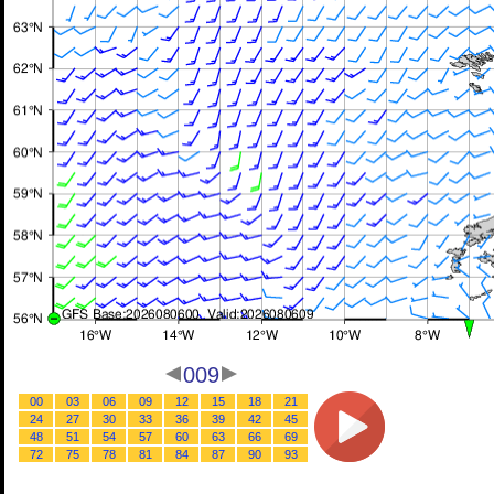
009
00
03
06
09
12
15
18
21
24
27
30
33
36
39
42
45
48
51
54
57
60
63
66
69
72
75
78
81
84
87
90
93