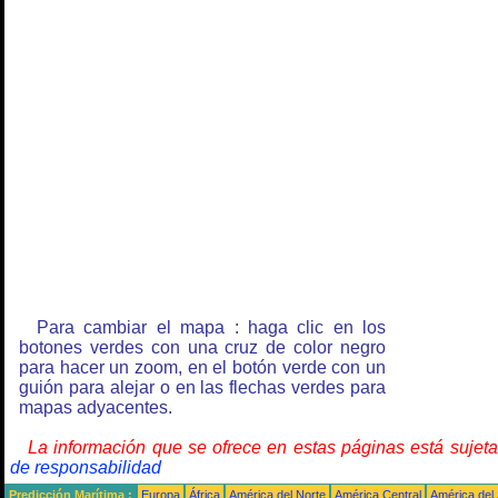
Para cambiar el mapa : haga clic en los
botones verdes con una cruz de color negro
para hacer un zoom, en el botón verde con un
guión para alejar o en las flechas verdes para
mapas adyacentes.
La información que se ofrece en estas páginas está sujet
de responsabilidad
Predicción Marítima :
Europa
África
América del Norte
América Central
América del