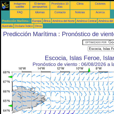
Imágenes
El tiempo
Pronóstico 10
Clima
Ciclones
satélite
aeropuertos
días
FAQ
Idiomas
Contacto
Noticias
Acerca
Predicción Marítima :
Europa
África
América del Norte
América Central
América del
Australia
Océano Índico
Otros
Predicción Marítima : Pronóstico de vient
Escocia, Islas Feroe, Isla
Pronóstico de viento : 06/08/2026 a 