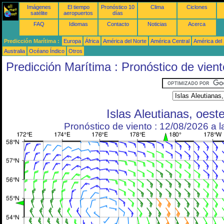
Imágenes
El tiempo
Pronóstico 10
Clima
Ciclones
satélite
aeropuertos
días
FAQ
Idiomas
Contacto
Noticias
Acerca
Predicción Marítima :
Europa
África
América del Norte
América Central
América del
Australia
Océano Índico
Otros
Predicción Marítima : Pronóstico de vient
Islas Aleutianas, oest
Pronóstico de viento : 12/08/2026 a 