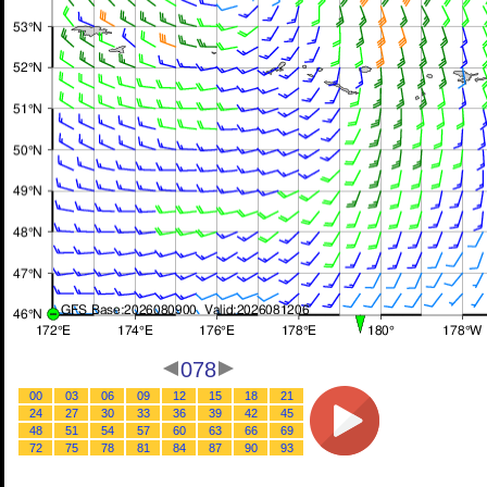
078
00
03
06
09
12
15
18
21
24
27
30
33
36
39
42
45
48
51
54
57
60
63
66
69
72
75
78
81
84
87
90
93