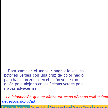
Para cambiar el mapa : haga clic en los
botones verdes con una cruz de color negro
para hacer un zoom, en el botón verde con un
guión para alejar o en las flechas verdes para
mapas adyacentes.
La información que se ofrece en estas páginas está sujet
de responsabilidad
Predicción Marítima :
Europa
África
América del Norte
América Central
América del