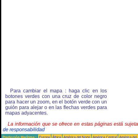
Para cambiar el mapa : haga clic en los
botones verdes con una cruz de color negro
para hacer un zoom, en el botón verde con un
guión para alejar o en las flechas verdes para
mapas adyacentes.
La información que se ofrece en estas páginas está sujet
de responsabilidad
Predicción Marítima :
Europa
África
América del Norte
América Central
América del