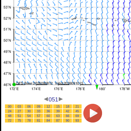
051
00
03
06
09
12
15
18
21
24
27
30
33
36
39
42
45
48
51
54
57
60
63
66
69
72
75
78
81
84
87
90
93