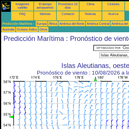
Imágenes
El tiempo
Pronóstico 10
Clima
Ciclones
satélite
aeropuertos
días
FAQ
Idiomas
Contacto
Noticias
Acerca
Predicción Marítima :
Europa
África
América del Norte
América Central
América del
Australia
Océano Índico
Otros
Predicción Marítima : Pronóstico de vient
Islas Aleutianas, oest
Pronóstico de viento : 10/08/2026 a 