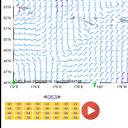
063
00
03
06
09
12
15
18
21
24
27
30
33
36
39
42
45
48
51
54
57
60
63
66
69
72
75
78
81
84
87
90
93