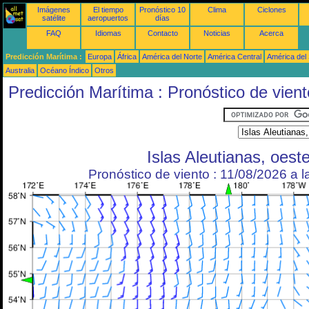
Imágenes
El tiempo
Pronóstico 10
Clima
Ciclones
satélite
aeropuertos
días
FAQ
Idiomas
Contacto
Noticias
Acerca
Predicción Marítima :
Europa
África
América del Norte
América Central
América del
Australia
Océano Índico
Otros
Predicción Marítima : Pronóstico de vient
Islas Aleutianas, oest
Pronóstico de viento : 11/08/2026 a 