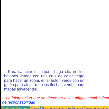
Para cambiar el mapa : haga clic en los
botones verdes con una cruz de color negro
para hacer un zoom, en el botón verde con un
guión para alejar o en las flechas verdes para
mapas adyacentes.
La información que se ofrece en estas páginas está sujet
de responsabilidad
Predicción Marítima :
Europa
África
América del Norte
América Central
América del