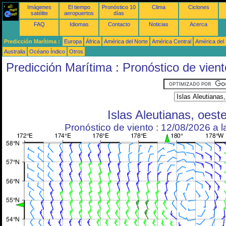
Imágenes
El tiempo
Pronóstico 10
Clima
Ciclones
satélite
aeropuertos
días
FAQ
Idiomas
Contacto
Noticias
Acerca
Predicción Marítima :
Europa
África
América del Norte
América Central
América del
Australia
Océano Índico
Otros
Predicción Marítima : Pronóstico de vient
Islas Aleutianas, oest
Pronóstico de viento : 12/08/2026 a 