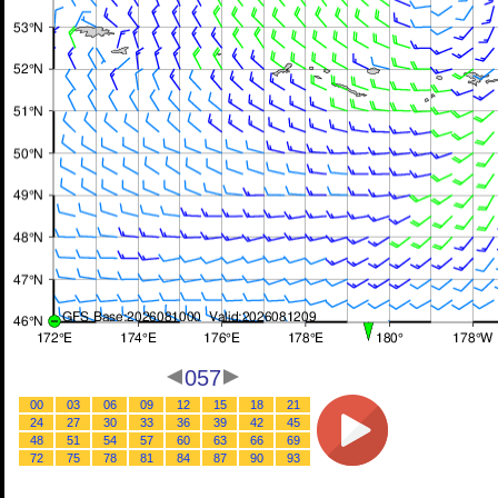
057
00
03
06
09
12
15
18
21
24
27
30
33
36
39
42
45
48
51
54
57
60
63
66
69
72
75
78
81
84
87
90
93