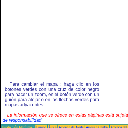
Para cambiar el mapa : haga clic en los
botones verdes con una cruz de color negro
para hacer un zoom, en el botón verde con un
guión para alejar o en las flechas verdes para
mapas adyacentes.
La información que se ofrece en estas páginas está sujet
de responsabilidad
Predicción Marítima :
Europa
África
América del Norte
América Central
América del