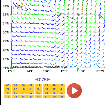
075
00
03
06
09
12
15
18
21
24
27
30
33
36
39
42
45
48
51
54
57
60
63
66
69
72
75
78
81
84
87
90
93