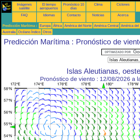
Imágenes
El tiempo
Pronóstico 10
Clima
Ciclones
satélite
aeropuertos
días
FAQ
Idiomas
Contacto
Noticias
Acerca
Predicción Marítima :
Europa
África
América del Norte
América Central
América del
Australia
Océano Índico
Otros
Predicción Marítima : Pronóstico de vient
Islas Aleutianas, oest
Pronóstico de viento : 12/08/2026 a 