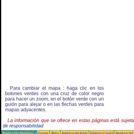
Para cambiar el mapa : haga clic en los
botones verdes con una cruz de color negro
para hacer un zoom, en el botón verde con un
guión para alejar o en las flechas verdes para
mapas adyacentes.
La información que se ofrece en estas páginas está sujet
de responsabilidad
Predicción Marítima :
Europa
África
América del Norte
América Central
América del