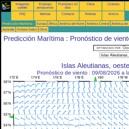
Imágenes
El tiempo
Pronóstico 10
Clima
Ciclones
satélite
aeropuertos
días
FAQ
Idiomas
Contacto
Noticias
Acerca
Predicción Marítima :
Europa
África
América del Norte
América Central
América del
Australia
Océano Índico
Otros
Predicción Marítima : Pronóstico de vient
Islas Aleutianas, oest
Pronóstico de viento : 09/08/2026 a 