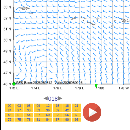
018
00
03
06
09
12
15
18
21
24
27
30
33
36
39
42
45
48
51
54
57
60
63
66
69
72
75
78
81
84
87
90
93