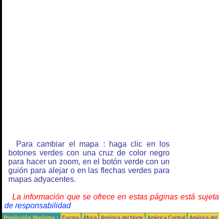
Para cambiar el mapa : haga clic en los
botones verdes con una cruz de color negro
para hacer un zoom, en el botón verde con un
guión para alejar o en las flechas verdes para
mapas adyacentes.
La información que se ofrece en estas páginas está sujet
de responsabilidad
Predicción Marítima :
Europa
África
América del Norte
América Central
América del