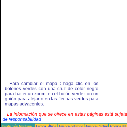
Para cambiar el mapa : haga clic en los
botones verdes con una cruz de color negro
para hacer un zoom, en el botón verde con un
guión para alejar o en las flechas verdes para
mapas adyacentes.
La información que se ofrece en estas páginas está sujet
de responsabilidad
Predicción Marítima :
Europa
África
América del Norte
América Central
América del