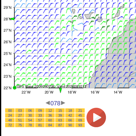
078
00
03
06
09
12
15
18
21
24
27
30
33
36
39
42
45
48
51
54
57
60
63
66
69
72
75
78
81
84
87
90
93