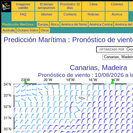
Imágenes
El tiempo
Pronóstico 10
Clima
Ciclones
satélite
aeropuertos
días
FAQ
Idiomas
Contacto
Noticias
Acerca
Predicción Marítima :
Europa
África
América del Norte
América Central
América del
Australia
Océano Índico
Otros
Predicción Marítima : Pronóstico de vient
Canarias, Madeira
Pronóstico de viento : 10/08/2026 a 