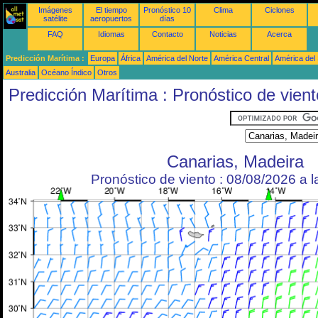
Imágenes
El tiempo
Pronóstico 10
Clima
Ciclones
satélite
aeropuertos
días
FAQ
Idiomas
Contacto
Noticias
Acerca
Predicción Marítima :
Europa
África
América del Norte
América Central
América del
Australia
Océano Índico
Otros
Predicción Marítima : Pronóstico de vient
Canarias, Madeira
Pronóstico de viento : 08/08/2026 a 