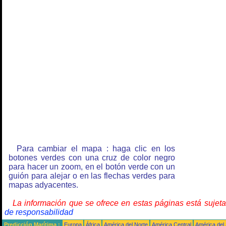
Para cambiar el mapa : haga clic en los
botones verdes con una cruz de color negro
para hacer un zoom, en el botón verde con un
guión para alejar o en las flechas verdes para
mapas adyacentes.
La información que se ofrece en estas páginas está sujet
de responsabilidad
Predicción Marítima :
Europa
África
América del Norte
América Central
América del