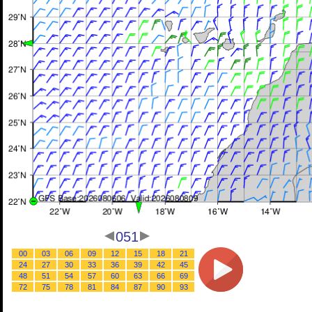
051
00
03
06
09
12
15
18
21
24
27
30
33
36
39
42
45
48
51
54
57
60
63
66
69
72
75
78
81
84
87
90
93