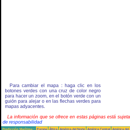
Para cambiar el mapa : haga clic en los
botones verdes con una cruz de color negro
para hacer un zoom, en el botón verde con un
guión para alejar o en las flechas verdes para
mapas adyacentes.
La información que se ofrece en estas páginas está sujet
de responsabilidad
Predicción Marítima :
Europa
África
América del Norte
América Central
América del