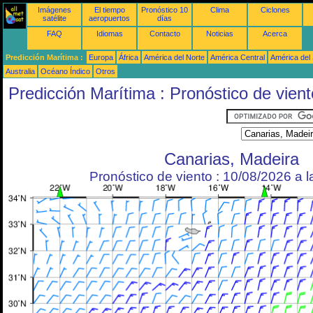
Imágenes
El tiempo
Pronóstico 10
Clima
Ciclones
satélite
aeropuertos
días
FAQ
Idiomas
Contacto
Noticias
Acerca
Predicción Marítima :
Europa
África
América del Norte
América Central
América del
Australia
Océano Índico
Otros
Predicción Marítima : Pronóstico de vient
Canarias, Madeira
Pronóstico de viento : 10/08/2026 a 