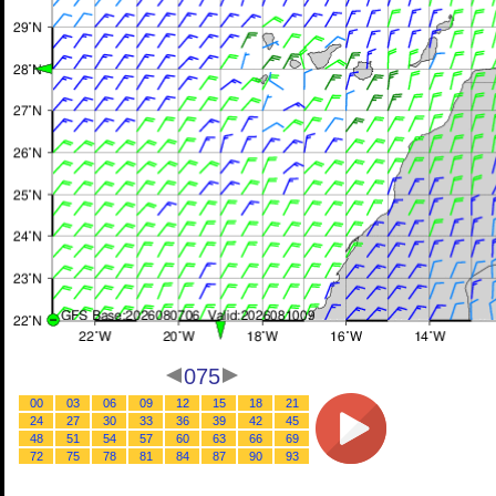
075
00
03
06
09
12
15
18
21
24
27
30
33
36
39
42
45
48
51
54
57
60
63
66
69
72
75
78
81
84
87
90
93