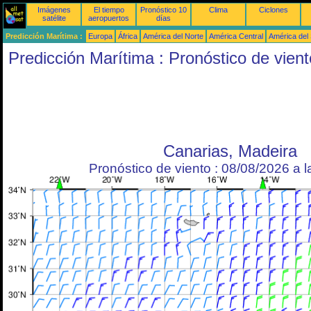
Imágenes
El tiempo
Pronóstico 10
Clima
Ciclones
satélite
aeropuertos
días
Predicción Marítima :
Europa
África
América del Norte
América Central
América del
Predicción Marítima : Pronóstico de vient
Canarias, Madeira
Pronóstico de viento : 08/08/2026 a 