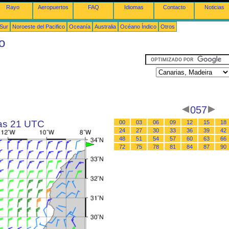
Rayo
Aeropuertos
FAQ
Idiomas
Contacto
Noticias
 Sur
Noroeste del Pacifico
Oceanía
Australia
Océano Índico
Otros
o
057
las 21 UTC
00
03
06
09
12
15
18
24
27
30
33
36
39
42
48
51
54
57
60
63
66
72
75
78
81
84
87
90