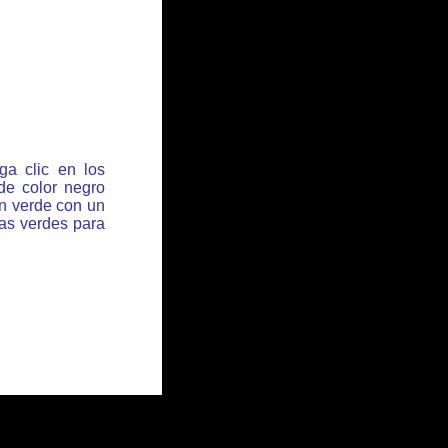
ga clic en los
de color negro
ón verde con un
has verdes para