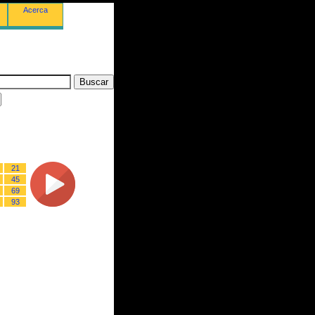
Acerca
21
45
69
93