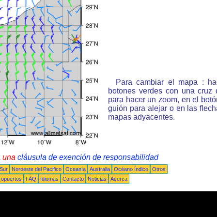
Para cambiar el mapa : ha
botones verdes con una cruz 
para hacer un zoom, en el bot
guión para alejar o en las flec
mapas adyacentes.
a una
cláusula de exención de responsabilidad
 Sur
Noroeste del Pacifico
Oceanía
Australia
Océano Índico
Otros
ropuertos
FAQ
Idiomas
Contacto
Noticias
Acerca