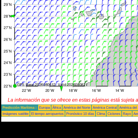
La información que se ofrece en estas páginas está sujeta 
Predicción Marítima :
Europa
África
América del Norte
América Central
América del
Imágenes satélite
El tiempo aeropuertos
Pronóstico 10 días
Clima
Ciclones
Rayo
Ae