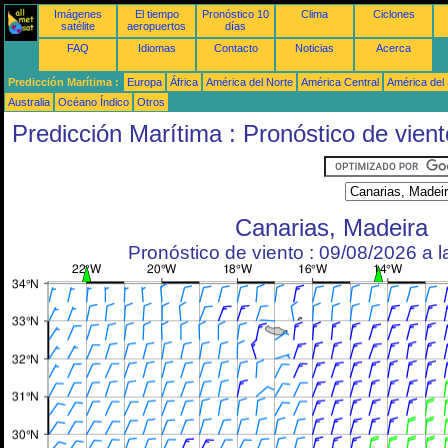
Imágenes
El tiempo
Pronóstico 10
Clima
Ciclones
satélite
aeropuertos
días
FAQ
Idiomas
Contacto
Noticias
Acerca
Predicción Marítima :
Europa
África
América del Norte
América Central
América del
Australia
Océano Índico
Otros
Predicción Marítima : Pronóstico de vient
Canarias, Madeira
Pronóstico de viento : 09/08/2026 a 