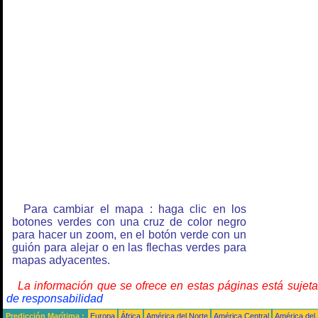
Para cambiar el mapa : haga clic en los
botones verdes con una cruz de color negro
para hacer un zoom, en el botón verde con un
guión para alejar o en las flechas verdes para
mapas adyacentes.
La información que se ofrece en estas páginas está sujet
de responsabilidad
Predicción Marítima :
Europa
África
América del Norte
América Central
América del