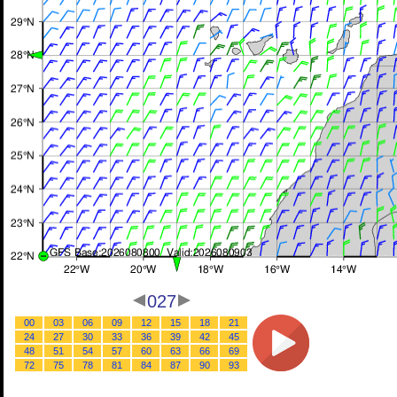
027
00
03
06
09
12
15
18
21
24
27
30
33
36
39
42
45
48
51
54
57
60
63
66
69
72
75
78
81
84
87
90
93