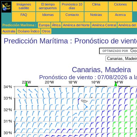
Imágenes
El tiempo
Pronóstico 10
Clima
Ciclones
satélite
aeropuertos
días
FAQ
Idiomas
Contacto
Noticias
Acerca
Predicción Marítima :
Europa
África
América del Norte
América Central
América del
Australia
Océano Índico
Otros
Predicción Marítima : Pronóstico de vient
Canarias, Madeira
Pronóstico de viento : 07/08/2026 a 