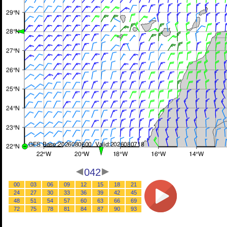
042
00
03
06
09
12
15
18
21
24
27
30
33
36
39
42
45
48
51
54
57
60
63
66
69
72
75
78
81
84
87
90
93