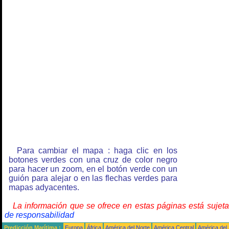
Para cambiar el mapa : haga clic en los
botones verdes con una cruz de color negro
para hacer un zoom, en el botón verde con un
guión para alejar o en las flechas verdes para
mapas adyacentes.
La información que se ofrece en estas páginas está sujet
de responsabilidad
Predicción Marítima :
Europa
África
América del Norte
América Central
América del