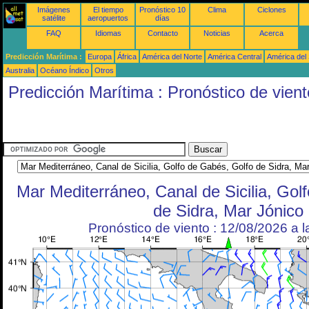
Imágenes
El tiempo
Pronóstico 10
Clima
Ciclones
satélite
aeropuertos
días
FAQ
Idiomas
Contacto
Noticias
Acerca
Predicción Marítima :
Europa
África
América del Norte
América Central
América del
Australia
Océano Índico
Otros
Predicción Marítima : Pronóstico de vient
Mar Mediterráneo, Canal de Sicilia, Gol
de Sidra, Mar Jónico
Pronóstico de viento : 12/08/2026 a 