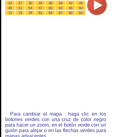
24
27
30
33
36
39
42
45
48
51
54
57
60
63
66
69
72
75
78
81
84
87
90
93
Para cambiar el mapa : haga clic en los
botones verdes con una cruz de color negro
para hacer un zoom, en el botón verde con un
guión para alejar o en las flechas verdes para
mapas adyacentes.