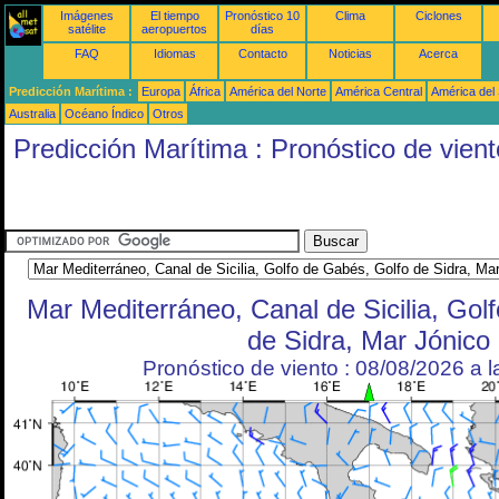
Imágenes
El tiempo
Pronóstico 10
Clima
Ciclones
satélite
aeropuertos
días
FAQ
Idiomas
Contacto
Noticias
Acerca
Predicción Marítima :
Europa
África
América del Norte
América Central
América del
Australia
Océano Índico
Otros
Predicción Marítima : Pronóstico de vient
Mar Mediterráneo, Canal de Sicilia, Gol
de Sidra, Mar Jónico
Pronóstico de viento : 08/08/2026 a 