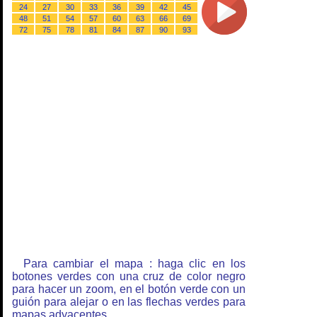
24
27
30
33
36
39
42
45
48
51
54
57
60
63
66
69
72
75
78
81
84
87
90
93
Para cambiar el mapa : haga clic en los
botones verdes con una cruz de color negro
para hacer un zoom, en el botón verde con un
guión para alejar o en las flechas verdes para
mapas adyacentes.