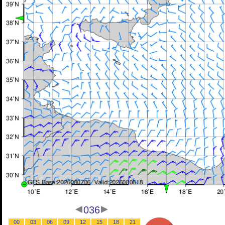
036
00
03
06
09
12
15
18
21