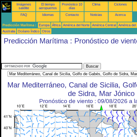
Imágenes
El tiempo
Pronóstico 10
Clima
Ciclones
satélite
aeropuertos
días
FAQ
Idiomas
Contacto
Noticias
Acerca
Predicción Marítima :
Europa
África
América del Norte
América Central
América del
Australia
Océano Índico
Otros
Predicción Marítima : Pronóstico de vient
Mar Mediterráneo, Canal de Sicilia, Gol
de Sidra, Mar Jónico
Pronóstico de viento : 09/08/2026 a 