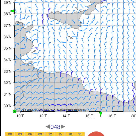
048
00
03
06
09
12
15
18
21