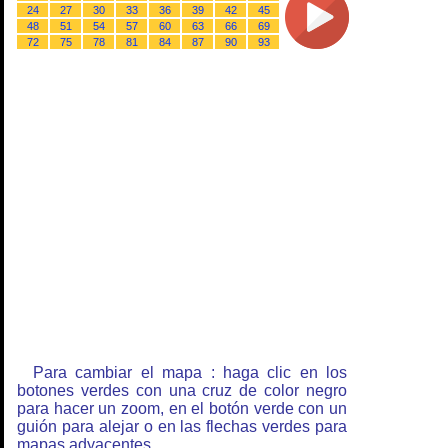
24
27
30
33
36
39
42
45
48
51
54
57
60
63
66
69
72
75
78
81
84
87
90
93
Para cambiar el mapa : haga clic en los
botones verdes con una cruz de color negro
para hacer un zoom, en el botón verde con un
guión para alejar o en las flechas verdes para
mapas adyacentes.