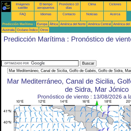
Imágenes
El tiempo
Pronóstico 10
Clima
Ciclones
satélite
aeropuertos
días
FAQ
Idiomas
Contacto
Noticias
Acerca
Predicción Marítima :
Europa
África
América del Norte
América Central
América del
Australia
Océano Índico
Otros
Predicción Marítima : Pronóstico de vient
Mar Mediterráneo, Canal de Sicilia, Gol
de Sidra, Mar Jónico
Pronóstico de viento : 13/08/2026 a 