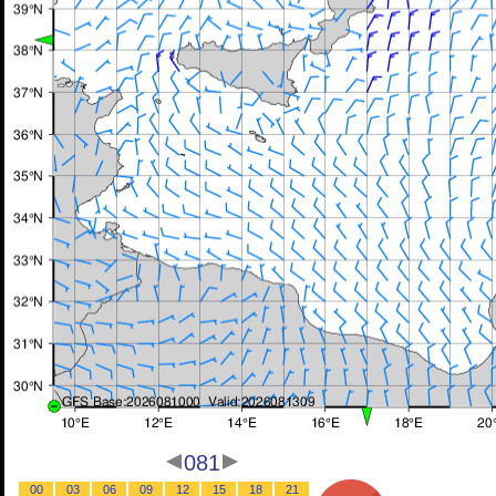
081
00
03
06
09
12
15
18
21