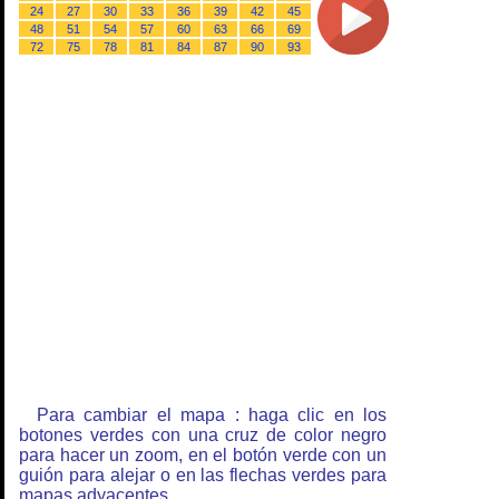
24
27
30
33
36
39
42
45
48
51
54
57
60
63
66
69
72
75
78
81
84
87
90
93
Para cambiar el mapa : haga clic en los
botones verdes con una cruz de color negro
para hacer un zoom, en el botón verde con un
guión para alejar o en las flechas verdes para
mapas adyacentes.