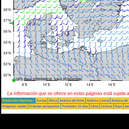
La información que se ofrece en estas páginas está sujeta 
Predicción Marítima :
Europa
África
América del Norte
América Central
América del
Imágenes satélite
El tiempo aeropuertos
Pronóstico 10 días
Clima
Ciclones
Rayo
Ae