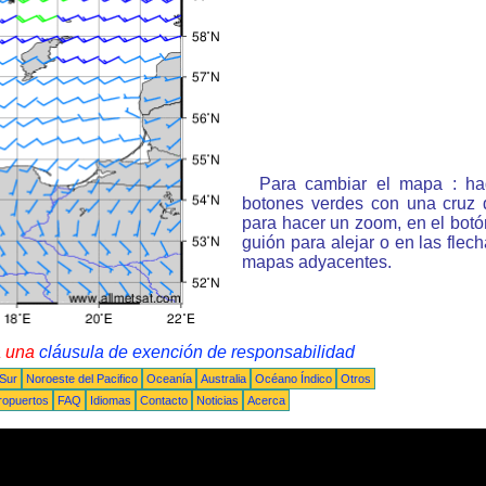
Para cambiar el mapa : ha
botones verdes con una cruz 
para hacer un zoom, en el bot
guión para alejar o en las flec
mapas adyacentes.
a una
cláusula de exención de responsabilidad
 Sur
Noroeste del Pacifico
Oceanía
Australia
Océano Índico
Otros
ropuertos
FAQ
Idiomas
Contacto
Noticias
Acerca