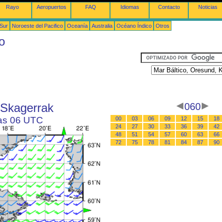
Rayo
Aeropuertos
FAQ
Idiomas
Contacto
Noticias
 Sur
Noroeste del Pacifico
Oceanía
Australia
Océano Índico
Otros
o
 Skagerrak
060
las 06 UTC
00
03
06
09
12
15
18
24
27
30
33
36
39
42
48
51
54
57
60
63
66
72
75
78
81
84
87
90