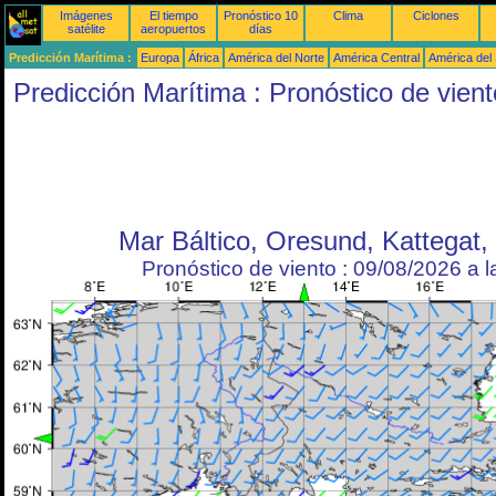
Imágenes
El tiempo
Pronóstico 10
Clima
Ciclones
satélite
aeropuertos
días
Predicción Marítima :
Europa
África
América del Norte
América Central
América del
Predicción Marítima : Pronóstico de vient
Mar Báltico, Oresund, Kattegat,
Pronóstico de viento : 09/08/2026 a 