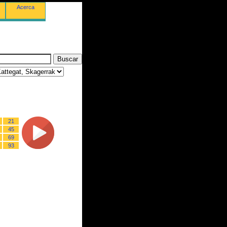
Acerca
21
45
69
93