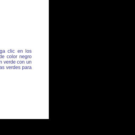
ga clic en los
de color negro
ón verde con un
has verdes para