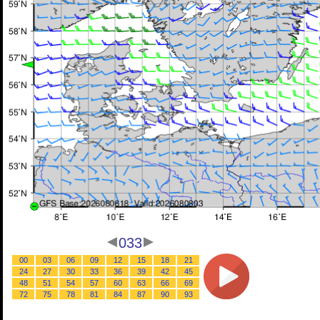
033
00
03
06
09
12
15
18
21
24
27
30
33
36
39
42
45
48
51
54
57
60
63
66
69
72
75
78
81
84
87
90
93