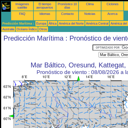
Imágenes
El tiempo
Pronóstico 10
Clima
Ciclones
satélite
aeropuertos
días
FAQ
Idiomas
Contacto
Noticias
Acerca
Predicción Marítima :
Europa
África
América del Norte
América Central
América del
Australia
Océano Índico
Otros
Predicción Marítima : Pronóstico de vient
Mar Báltico, Oresund, Kattegat,
Pronóstico de viento : 08/08/2026 a 