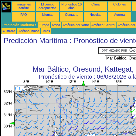
Imágenes
El tiempo
Pronóstico 10
Clima
Ciclones
satélite
aeropuertos
días
FAQ
Idiomas
Contacto
Noticias
Acerca
Predicción Marítima :
Europa
África
América del Norte
América Central
América del
Australia
Océano Índico
Otros
Predicción Marítima : Pronóstico de vient
Mar Báltico, Oresund, Kattegat,
Pronóstico de viento : 06/08/2026 a 