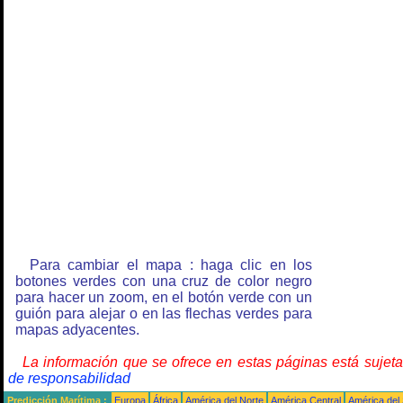
Para cambiar el mapa : haga clic en los
botones verdes con una cruz de color negro
para hacer un zoom, en el botón verde con un
guión para alejar o en las flechas verdes para
mapas adyacentes.
La información que se ofrece en estas páginas está sujet
de responsabilidad
Predicción Marítima :
Europa
África
América del Norte
América Central
América del