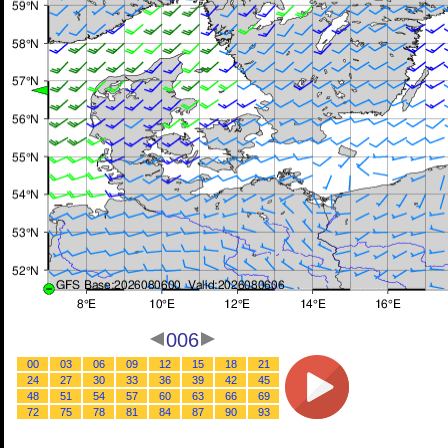
006
00
03
06
09
12
15
18
21
24
27
30
33
36
39
42
45
48
51
54
57
60
63
66
69
72
75
78
81
84
87
90
93