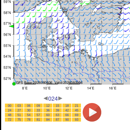
024
00
03
06
09
12
15
18
21
24
27
30
33
36
39
42
45
48
51
54
57
60
63
66
69
72
75
78
81
84
87
90
93