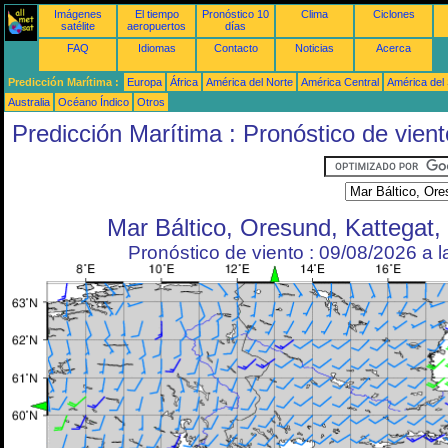
Imágenes
El tiempo
Pronóstico 10
Clima
Ciclones
satélite
aeropuertos
días
FAQ
Idiomas
Contacto
Noticias
Acerca
Predicción Marítima :
Europa
África
América del Norte
América Central
América del
Australia
Océano Índico
Otros
Predicción Marítima : Pronóstico de vient
Mar Báltico, Oresund, Kattegat,
Pronóstico de viento : 09/08/2026 a 