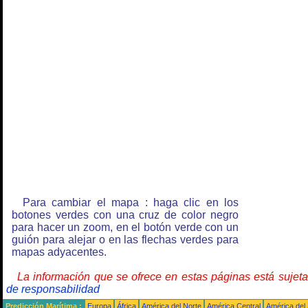
Para cambiar el mapa : haga clic en los
botones verdes con una cruz de color negro
para hacer un zoom, en el botón verde con un
guión para alejar o en las flechas verdes para
mapas adyacentes.
La información que se ofrece en estas páginas está sujet
de responsabilidad
Predicción Marítima :
Europa
África
América del Norte
América Central
América del