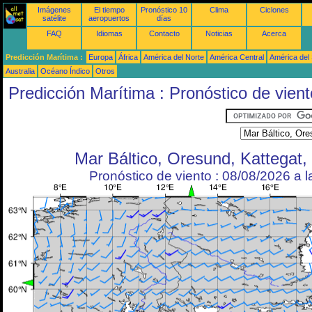
Imágenes
El tiempo
Pronóstico 10
Clima
Ciclones
satélite
aeropuertos
días
FAQ
Idiomas
Contacto
Noticias
Acerca
Predicción Marítima :
Europa
África
América del Norte
América Central
América del
Australia
Océano Índico
Otros
Predicción Marítima : Pronóstico de vient
Mar Báltico, Oresund, Kattegat,
Pronóstico de viento : 08/08/2026 a 