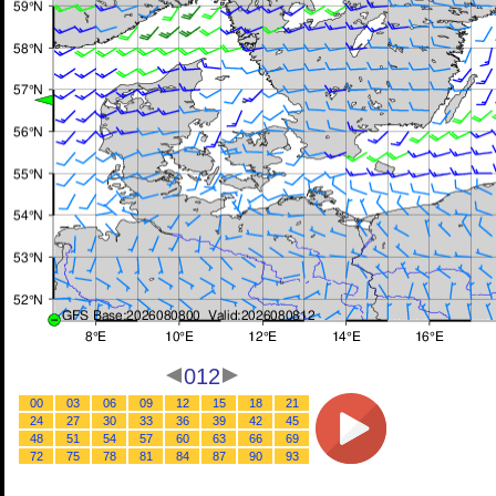
012
00
03
06
09
12
15
18
21
24
27
30
33
36
39
42
45
48
51
54
57
60
63
66
69
72
75
78
81
84
87
90
93