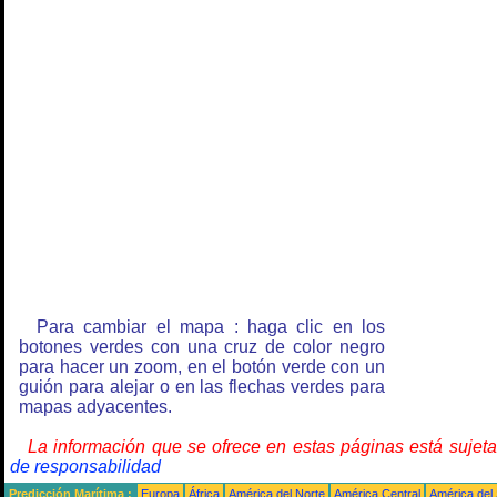
Para cambiar el mapa : haga clic en los
botones verdes con una cruz de color negro
para hacer un zoom, en el botón verde con un
guión para alejar o en las flechas verdes para
mapas adyacentes.
La información que se ofrece en estas páginas está sujet
de responsabilidad
Predicción Marítima :
Europa
África
América del Norte
América Central
América del