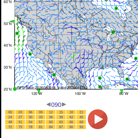
090
00
03
06
09
12
15
18
21
24
27
30
33
36
39
42
45
48
51
54
57
60
63
66
69
72
75
78
81
84
87
90
93