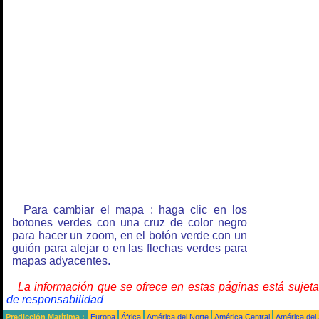
Para cambiar el mapa : haga clic en los
botones verdes con una cruz de color negro
para hacer un zoom, en el botón verde con un
guión para alejar o en las flechas verdes para
mapas adyacentes.
La información que se ofrece en estas páginas está sujet
de responsabilidad
Predicción Marítima :
Europa
África
América del Norte
América Central
América del