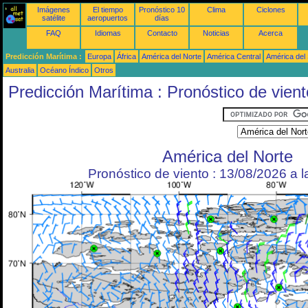
Imágenes
El tiempo
Pronóstico 10
Clima
Ciclones
satélite
aeropuertos
días
FAQ
Idiomas
Contacto
Noticias
Acerca
Predicción Marítima :
Europa
África
América del Norte
América Central
América del
Australia
Océano Índico
Otros
Predicción Marítima : Pronóstico de vient
América del Norte
Pronóstico de viento : 13/08/2026 a 