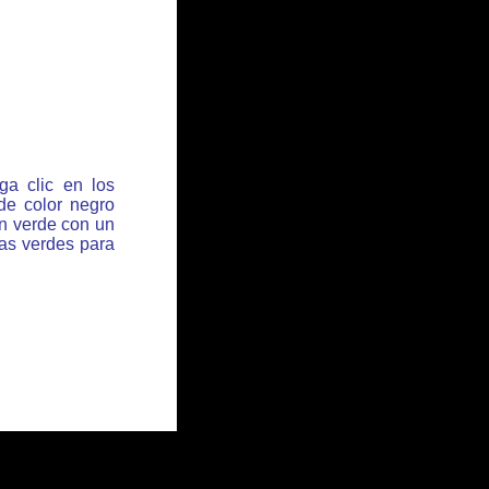
ga clic en los
de color negro
ón verde con un
has verdes para