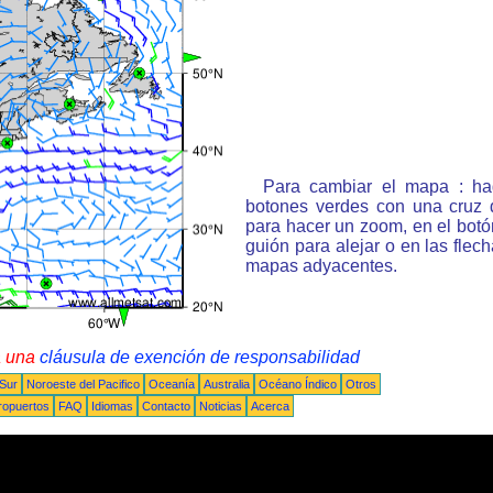
Para cambiar el mapa : ha
botones verdes con una cruz 
para hacer un zoom, en el bot
guión para alejar o en las flec
mapas adyacentes.
a una
cláusula de exención de responsabilidad
 Sur
Noroeste del Pacifico
Oceanía
Australia
Océano Índico
Otros
ropuertos
FAQ
Idiomas
Contacto
Noticias
Acerca