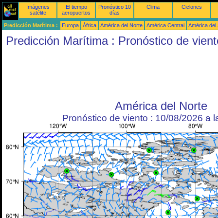
Imágenes
El tiempo
Pronóstico 10
Clima
Ciclones
satélite
aeropuertos
días
Predicción Marítima :
Europa
África
América del Norte
América Central
América del
Predicción Marítima : Pronóstico de vient
América del Norte
Pronóstico de viento : 10/08/2026 a 