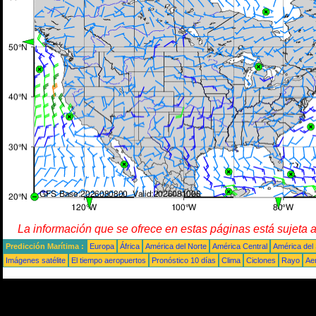
La información que se ofrece en estas páginas está sujeta 
Predicción Marítima :
Europa
África
América del Norte
América Central
América del
Imágenes satélite
El tiempo aeropuertos
Pronóstico 10 días
Clima
Ciclones
Rayo
Ae