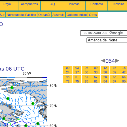
Rayo
Aeropuertos
FAQ
Idiomas
Contacto
Noticias
 Sur
Noroeste del Pacifico
Oceanía
Australia
Océano Índico
Otros
o
054
las 06 UTC
00
03
06
09
12
15
18
24
27
30
33
36
39
42
48
51
54
57
60
63
66
72
75
78
81
84
87
90