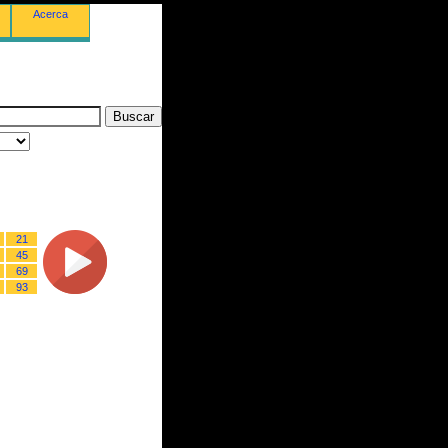
Acerca
21
45
69
93