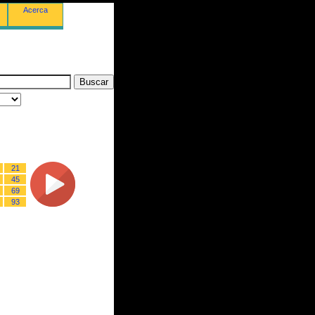
Acerca
21
45
69
93