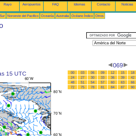
Rayo
Aeropuertos
FAQ
Idiomas
Contacto
Noticias
 Sur
Noroeste del Pacifico
Oceanía
Australia
Océano Índico
Otros
o
069
las 15 UTC
00
03
06
09
12
15
18
24
27
30
33
36
39
42
48
51
54
57
60
63
66
72
75
78
81
84
87
90