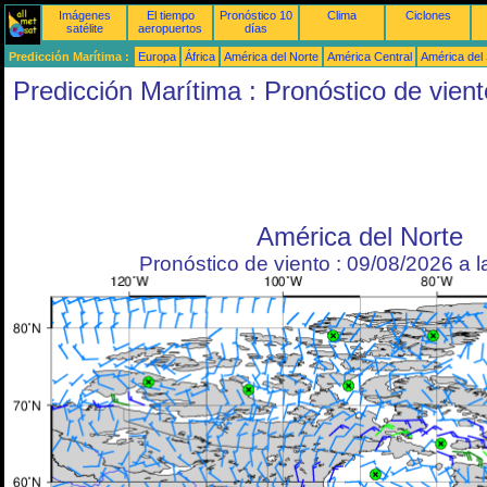
Imágenes
El tiempo
Pronóstico 10
Clima
Ciclones
satélite
aeropuertos
días
Predicción Marítima :
Europa
África
América del Norte
América Central
América del
Predicción Marítima : Pronóstico de vient
América del Norte
Pronóstico de viento : 09/08/2026 a 