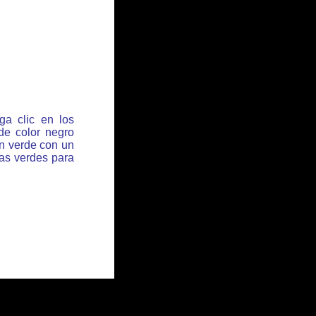
ga clic en los
de color negro
ón verde con un
has verdes para