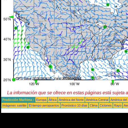
La información que se ofrece en estas páginas está sujeta 
Predicción Marítima :
Europa
África
América del Norte
América Central
América del
Imágenes satélite
El tiempo aeropuertos
Pronóstico 10 días
Clima
Ciclones
Rayo
Ae