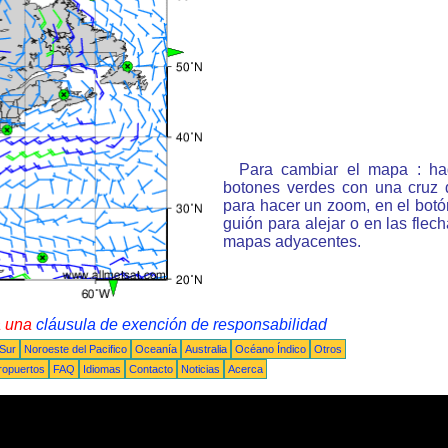
Para cambiar el mapa : ha
botones verdes con una cruz 
para hacer un zoom, en el bot
guión para alejar o en las flec
mapas adyacentes.
a una
cláusula de exención de responsabilidad
 Sur
Noroeste del Pacifico
Oceanía
Australia
Océano Índico
Otros
ropuertos
FAQ
Idiomas
Contacto
Noticias
Acerca