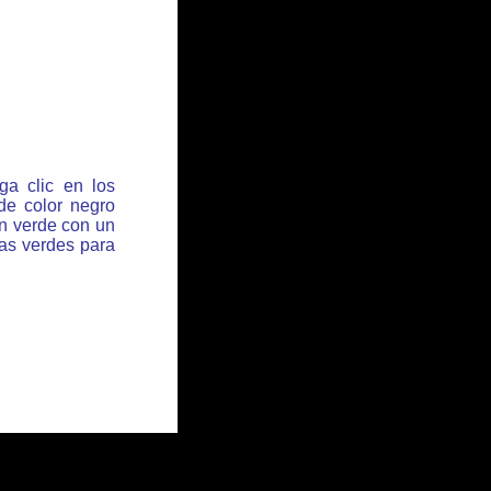
ga clic en los
de color negro
ón verde con un
has verdes para