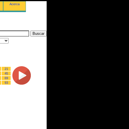
Acerca
21
45
69
93