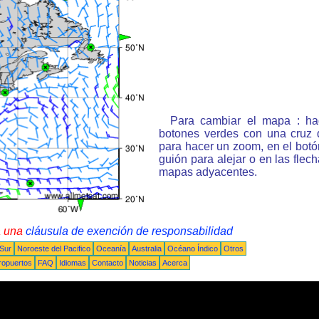
Para cambiar el mapa : ha
botones verdes con una cruz 
para hacer un zoom, en el bot
guión para alejar o en las flec
mapas adyacentes.
a una
cláusula de exención de responsabilidad
 Sur
Noroeste del Pacifico
Oceanía
Australia
Océano Índico
Otros
ropuertos
FAQ
Idiomas
Contacto
Noticias
Acerca