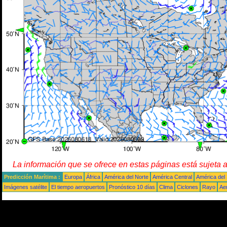
La información que se ofrece en estas páginas está sujeta 
Predicción Marítima :
Europa
África
América del Norte
América Central
América del
Imágenes satélite
El tiempo aeropuertos
Pronóstico 10 días
Clima
Ciclones
Rayo
Ae