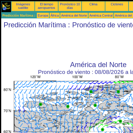
Imágenes
El tiempo
Pronóstico 10
Clima
Ciclones
satélite
aeropuertos
días
Predicción Marítima :
Europa
África
América del Norte
América Central
América del
Predicción Marítima : Pronóstico de vient
América del Norte
Pronóstico de viento : 08/08/2026 a 