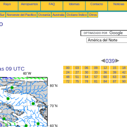
Rayo
Aeropuertos
FAQ
Idiomas
Contacto
Noticias
 Sur
Noroeste del Pacifico
Oceanía
Australia
Océano Índico
Otros
o
039
las 09 UTC
00
03
06
09
12
15
18
24
27
30
33
36
39
42
48
51
54
57
60
63
66
72
75
78
81
84
87
90