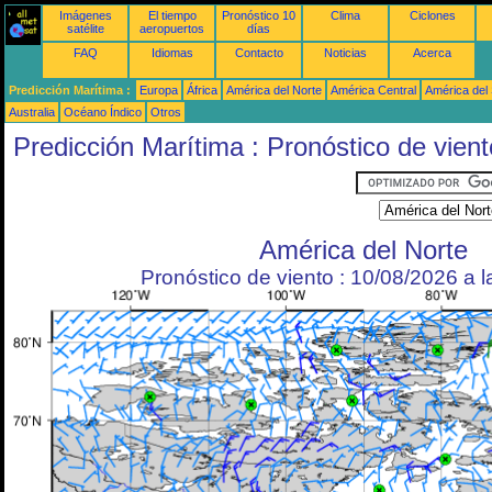
Imágenes
El tiempo
Pronóstico 10
Clima
Ciclones
satélite
aeropuertos
días
FAQ
Idiomas
Contacto
Noticias
Acerca
Predicción Marítima :
Europa
África
América del Norte
América Central
América del
Australia
Océano Índico
Otros
Predicción Marítima : Pronóstico de vient
América del Norte
Pronóstico de viento : 10/08/2026 a 