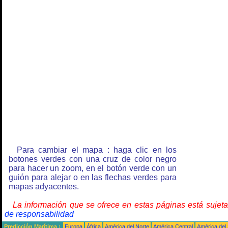
Para cambiar el mapa : haga clic en los
botones verdes con una cruz de color negro
para hacer un zoom, en el botón verde con un
guión para alejar o en las flechas verdes para
mapas adyacentes.
La información que se ofrece en estas páginas está sujet
de responsabilidad
Predicción Marítima :
Europa
África
América del Norte
América Central
América del