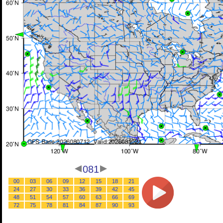
081
00
03
06
09
12
15
18
21
24
27
30
33
36
39
42
45
48
51
54
57
60
63
66
69
72
75
78
81
84
87
90
93