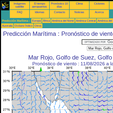
Imágenes
El tiempo
Pronóstico 10
Clima
Ciclones
satélite
aeropuertos
días
FAQ
Idiomas
Contacto
Noticias
Acerca
Predicción Marítima :
Europa
África
América del Norte
América Central
América del
Australia
Océano Índico
Otros
Predicción Marítima : Pronóstico de vient
Mar Rojo, Golfo de Suez, Golf
Pronóstico de viento : 11/08/2026 a 