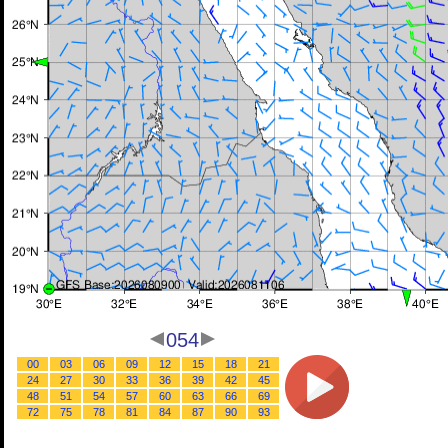
054
00
03
06
09
12
15
18
21
24
27
30
33
36
39
42
45
48
51
54
57
60
63
66
69
72
75
78
81
84
87
90
93