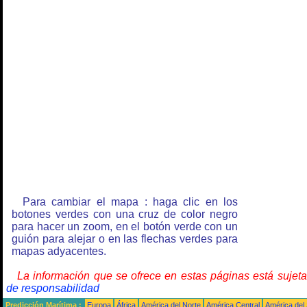
Para cambiar el mapa : haga clic en los
botones verdes con una cruz de color negro
para hacer un zoom, en el botón verde con un
guión para alejar o en las flechas verdes para
mapas adyacentes.
La información que se ofrece en estas páginas está sujet
de responsabilidad
Predicción Marítima :
Europa
África
América del Norte
América Central
América del