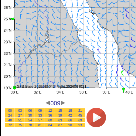
009
00
03
06
09
12
15
18
21
24
27
30
33
36
39
42
45
48
51
54
57
60
63
66
69
72
75
78
81
84
87
90
93