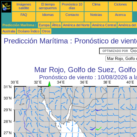
Imágenes
El tiempo
Pronóstico 10
Clima
Ciclones
satélite
aeropuertos
días
FAQ
Idiomas
Contacto
Noticias
Acerca
Predicción Marítima :
Europa
África
América del Norte
América Central
América del
Australia
Océano Índico
Otros
Predicción Marítima : Pronóstico de vient
Mar Rojo, Golfo de Suez, Golf
Pronóstico de viento : 10/08/2026 a 