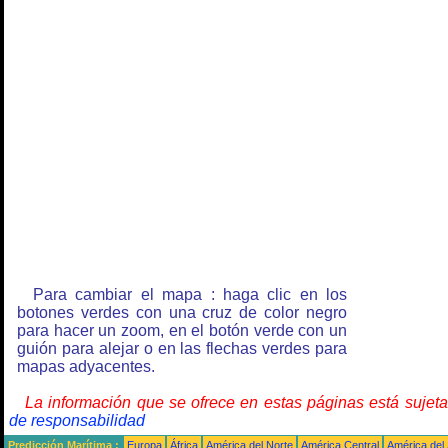
Para cambiar el mapa : haga clic en los
botones verdes con una cruz de color negro
para hacer un zoom, en el botón verde con un
guión para alejar o en las flechas verdes para
mapas adyacentes.
La información que se ofrece en estas páginas está sujet
de responsabilidad
Predicción Marítima :
Europa
África
América del Norte
América Central
América del