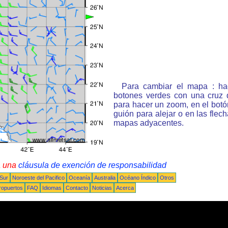
Para cambiar el mapa : ha
botones verdes con una cruz 
para hacer un zoom, en el bot
guión para alejar o en las flec
mapas adyacentes.
a una
cláusula de exención de responsabilidad
 Sur
Noroeste del Pacifico
Oceanía
Australia
Océano Índico
Otros
ropuertos
FAQ
Idiomas
Contacto
Noticias
Acerca