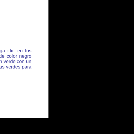
ga clic en los
de color negro
ón verde con un
has verdes para