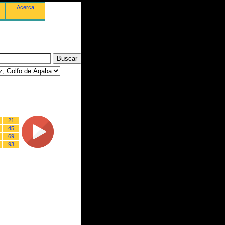
Acerca
21
45
69
93