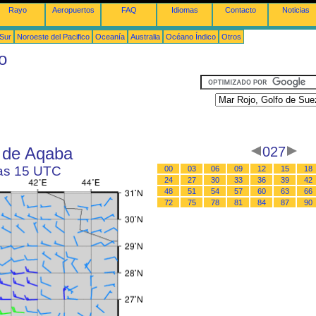
Rayo
Aeropuertos
FAQ
Idiomas
Contacto
Noticias
 Sur
Noroeste del Pacifico
Oceanía
Australia
Océano Índico
Otros
o
o de Aqaba
027
las 15 UTC
00
03
06
09
12
15
18
24
27
30
33
36
39
42
48
51
54
57
60
63
66
72
75
78
81
84
87
90