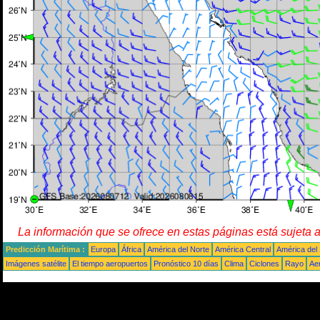
La información que se ofrece en estas páginas está sujeta 
Predicción Marítima :
Europa
África
América del Norte
América Central
América del
Imágenes satélite
El tiempo aeropuertos
Pronóstico 10 días
Clima
Ciclones
Rayo
Ae