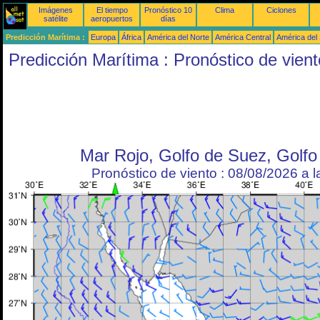
Imágenes
El tiempo
Pronóstico 10
Clima
Ciclones
satélite
aeropuertos
días
Predicción Marítima :
Europa
África
América del Norte
América Central
América del
Predicción Marítima : Pronóstico de vient
Mar Rojo, Golfo de Suez, Golf
Pronóstico de viento : 08/08/2026 a 