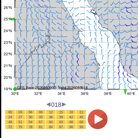
018
00
03
06
09
12
15
18
21
24
27
30
33
36
39
42
45
48
51
54
57
60
63
66
69
72
75
78
81
84
87
90
93