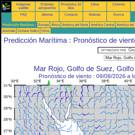
Imágenes
El tiempo
Pronóstico 10
Clima
Ciclones
satélite
aeropuertos
días
FAQ
Idiomas
Contacto
Noticias
Acerca
Predicción Marítima :
Europa
África
América del Norte
América Central
América del
Australia
Océano Índico
Otros
Predicción Marítima : Pronóstico de vient
Mar Rojo, Golfo de Suez, Golf
Pronóstico de viento : 09/08/2026 a 