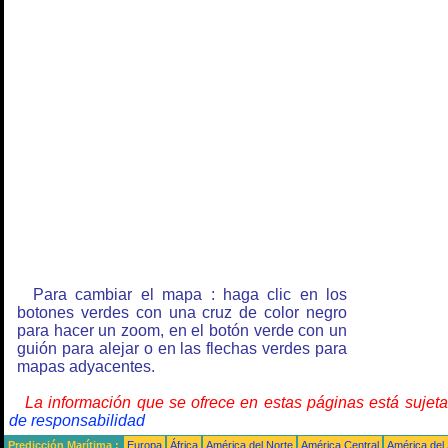
Para cambiar el mapa : haga clic en los
botones verdes con una cruz de color negro
para hacer un zoom, en el botón verde con un
guión para alejar o en las flechas verdes para
mapas adyacentes.
La información que se ofrece en estas páginas está sujet
de responsabilidad
Predicción Marítima :
Europa
África
América del Norte
América Central
América del