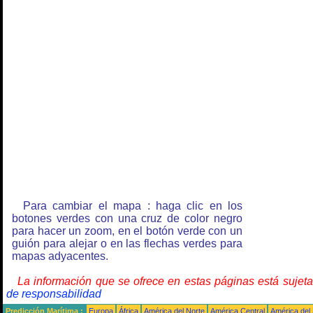
Para cambiar el mapa : haga clic en los
botones verdes con una cruz de color negro
para hacer un zoom, en el botón verde con un
guión para alejar o en las flechas verdes para
mapas adyacentes.
La información que se ofrece en estas páginas está sujet
de responsabilidad
Predicción Marítima :
Europa
África
América del Norte
América Central
América del