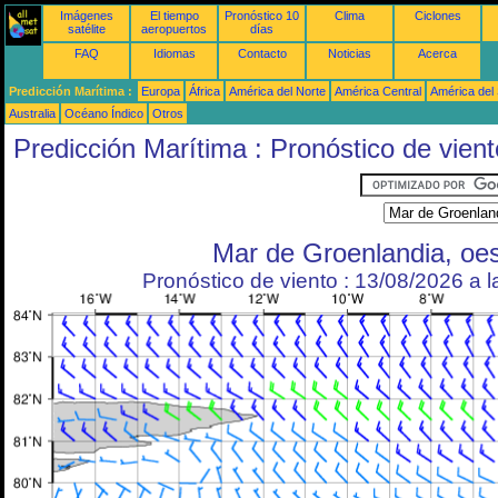
Imágenes
El tiempo
Pronóstico 10
Clima
Ciclones
satélite
aeropuertos
días
FAQ
Idiomas
Contacto
Noticias
Acerca
Predicción Marítima :
Europa
África
América del Norte
América Central
América del
Australia
Océano Índico
Otros
Predicción Marítima : Pronóstico de vient
Mar de Groenlandia, oe
Pronóstico de viento : 13/08/2026 a 