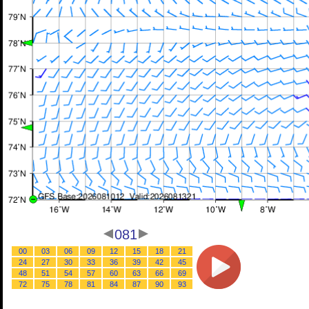
081
00
03
06
09
12
15
18
21
24
27
30
33
36
39
42
45
48
51
54
57
60
63
66
69
72
75
78
81
84
87
90
93