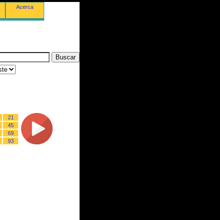
Acerca
21
45
69
93