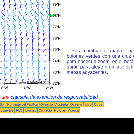
Para cambiar el mapa : ha
botones verdes con una cruz 
para hacer un zoom, en el bot
guión para alejar o en las flec
mapas adyacentes.
a una
cláusula de exención de responsabilidad
 Sur
Noroeste del Pacifico
Oceanía
Australia
Océano Índico
Otros
ropuertos
FAQ
Idiomas
Contacto
Noticias
Acerca