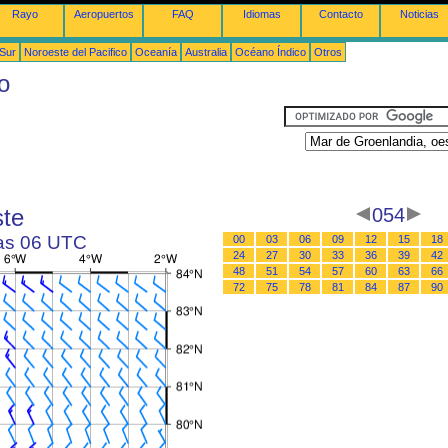
Rayo
Aeropuertos
FAQ
Idiomas
Contacto
Noticias
 Sur
Noroeste del Pacifico
Oceanía
Australia
Océano Índico
Otros
o
ste
054
las 06 UTC
00
03
06
09
12
15
18
24
27
30
33
36
39
42
48
51
54
57
60
63
66
72
75
78
81
84
87
90