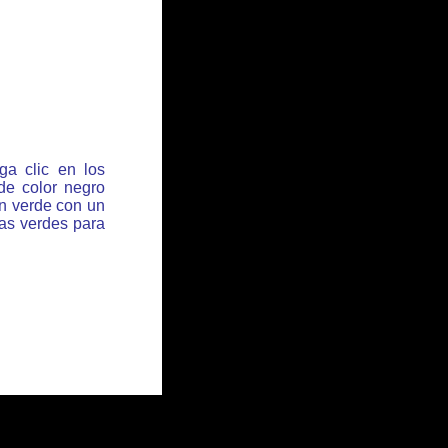
ga clic en los
de color negro
ón verde con un
has verdes para