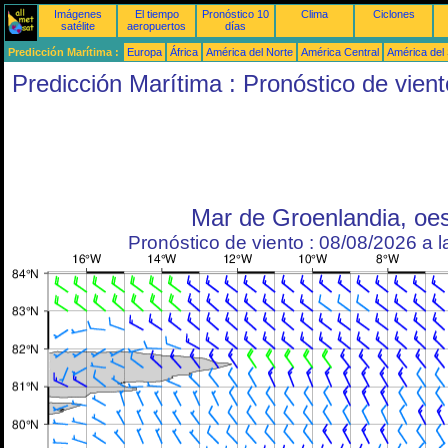
Imágenes
El tiempo
Pronóstico 10
Clima
Ciclones
satélite
aeropuertos
días
Predicción Marítima :
Europa
África
América del Norte
América Central
América del
Predicción Marítima : Pronóstico de vient
Mar de Groenlandia, oe
Pronóstico de viento : 08/08/2026 a 