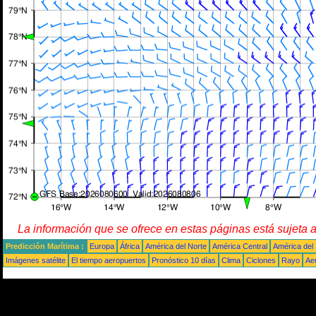
La información que se ofrece en estas páginas está sujeta 
Predicción Marítima :
Europa
África
América del Norte
América Central
América del
Imágenes satélite
El tiempo aeropuertos
Pronóstico 10 días
Clima
Ciclones
Rayo
Ae