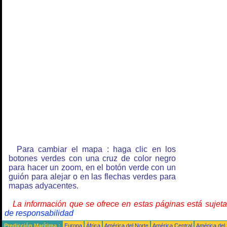
Para cambiar el mapa : haga clic en los
botones verdes con una cruz de color negro
para hacer un zoom, en el botón verde con un
guión para alejar o en las flechas verdes para
mapas adyacentes.
La información que se ofrece en estas páginas está sujet
de responsabilidad
Predicción Marítima :
Europa
África
América del Norte
América Central
América del