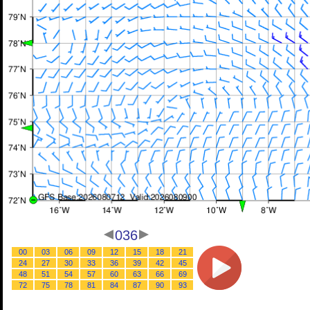
036
00
03
06
09
12
15
18
21
24
27
30
33
36
39
42
45
48
51
54
57
60
63
66
69
72
75
78
81
84
87
90
93