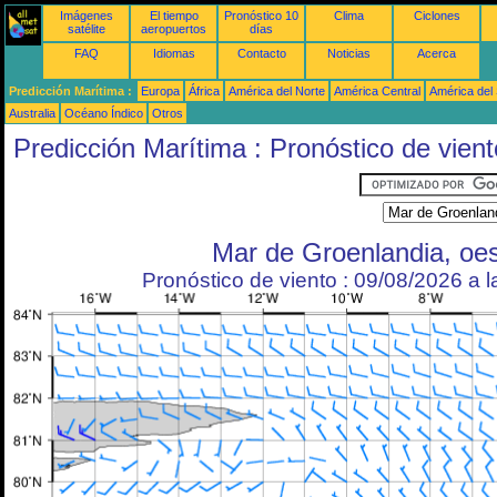
Imágenes
El tiempo
Pronóstico 10
Clima
Ciclones
satélite
aeropuertos
días
FAQ
Idiomas
Contacto
Noticias
Acerca
Predicción Marítima :
Europa
África
América del Norte
América Central
América del
Australia
Océano Índico
Otros
Predicción Marítima : Pronóstico de vient
Mar de Groenlandia, oe
Pronóstico de viento : 09/08/2026 a 