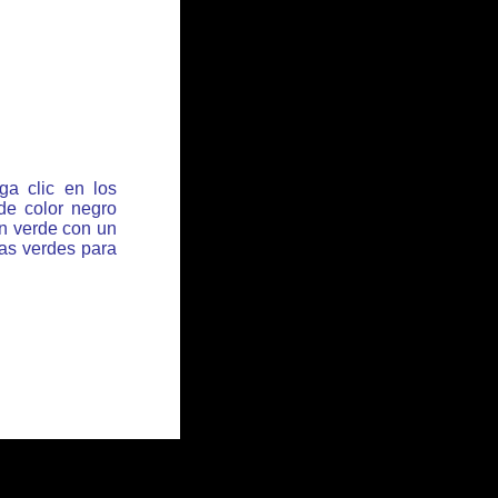
ga clic en los
de color negro
ón verde con un
has verdes para