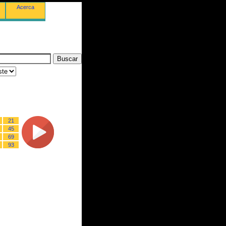
Acerca
21
45
69
93