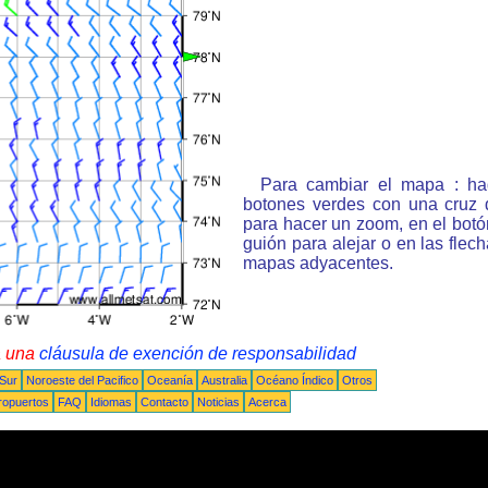
Para cambiar el mapa : ha
botones verdes con una cruz 
para hacer un zoom, en el bot
guión para alejar o en las flec
mapas adyacentes.
a una
cláusula de exención de responsabilidad
 Sur
Noroeste del Pacifico
Oceanía
Australia
Océano Índico
Otros
ropuertos
FAQ
Idiomas
Contacto
Noticias
Acerca