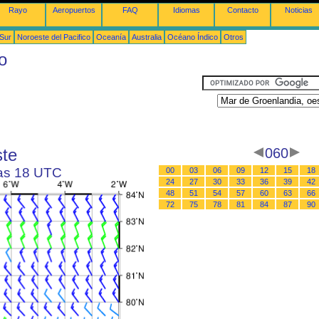
Rayo
Aeropuertos
FAQ
Idiomas
Contacto
Noticias
 Sur
Noroeste del Pacifico
Oceanía
Australia
Océano Índico
Otros
o
ste
060
las 18 UTC
00
03
06
09
12
15
18
24
27
30
33
36
39
42
48
51
54
57
60
63
66
72
75
78
81
84
87
90