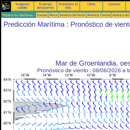
Imágenes
El tiempo
Pronóstico 10
Clima
Ciclones
satélite
aeropuertos
días
Predicción Marítima :
Europa
África
América del Norte
América Central
América del
Predicción Marítima : Pronóstico de vient
Mar de Groenlandia, oe
Pronóstico de viento : 08/08/2026 a 