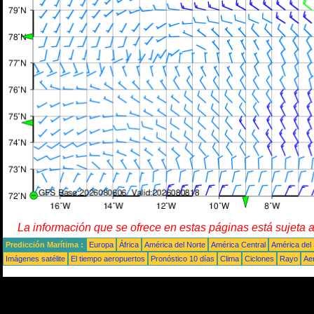
La información que se ofrece en estas páginas está sujeta 
Predicción Marítima :
Europa
África
América del Norte
América Central
América del
Imágenes satélite
El tiempo aeropuertos
Pronóstico 10 días
Clima
Ciclones
Rayo
Ae