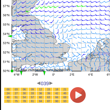
039
00
03
06
09
12
15
18
21
24
27
30
33
36
39
42
45
48
51
54
57
60
63
66
69
72
75
78
81
84
87
90
93