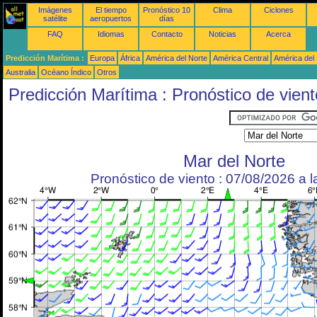
Imágenes
El tiempo
Pronóstico 10
Clima
Ciclones
satélite
aeropuertos
días
FAQ
Idiomas
Contacto
Noticias
Acerca
Predicción Marítima :
Europa
África
América del Norte
América Central
América del
Australia
Océano Índico
Otros
Predicción Marítima : Pronóstico de vient
Mar del Norte
Pronóstico de viento : 07/08/2026 a 