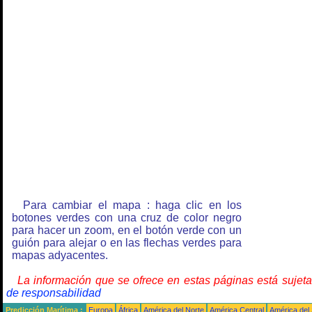
Para cambiar el mapa : haga clic en los
botones verdes con una cruz de color negro
para hacer un zoom, en el botón verde con un
guión para alejar o en las flechas verdes para
mapas adyacentes.
La información que se ofrece en estas páginas está sujet
de responsabilidad
Predicción Marítima :
Europa
África
América del Norte
América Central
América del